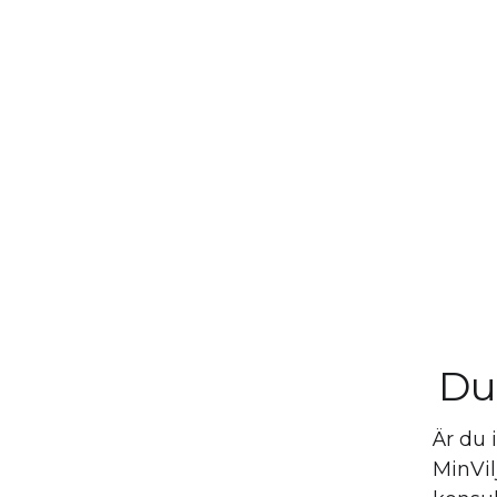
Du
Är du 
MinVi