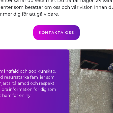
enter så får du veta mer. Du träffar någon av våra
enter som berättar om oss och vår vision innan d
mer dig för att gå vidare.
KONTAKTA OSS
r mångfald och god kunskap.
d resursstarka familjer som
 hjärta, tålamod och respekt
 bra information för dig som
t hem för en ny