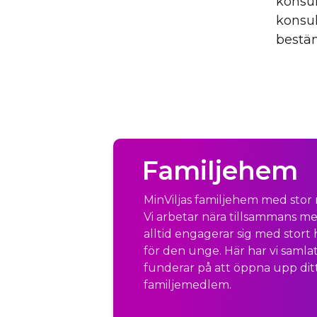
konsul
konsul
bestäm
Familjehem
MinViljas familjehem med sto
Vi arbetar nära tillsammans me
alltid engagerar sig med stort
för den unge. Här har vi samlat
funderar på att öppna upp dit
familjemedlem.